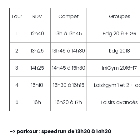
Tour
RDV
Compet
Groupes
1
12h40
13h à 13h45
Edg 2019 + GR
2
13h25
13h45 à 14h30
Edg 2018
3
14h25
14h45 à 15h30
IniGym 2016-17
4
15h10
15h30 à 16h15
Loisirgym 1 et 2 + 
5
16h
16h20 à 17h
Loisirs avancés
–> parkour : speedrun de 13h30 à 14h30