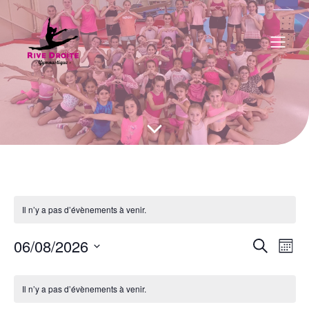
Il n’y a pas d’évènements à venir.
06/08/2026
N
R
R
M
e
S
o
a
c
e
é
i
C
h
l
s
Il n’y a pas d’évènements à venir.
v
e
e
r