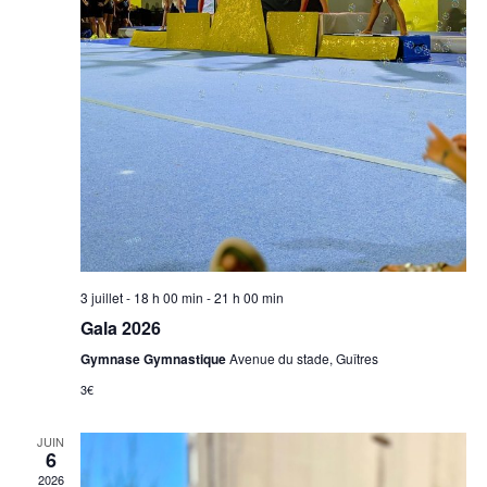
É
v
É
v
i
v
è
g
n
è
e
a
n
m
t
e
e
i
m
n
t
3 juillet - 18 h 00 min
-
21 h 00 min
o
e
Gala 2026
n
n
Gymnase Gymnastique
Avenue du stade, Guîtres
3€
d
t
e
JUIN
s
6
2026